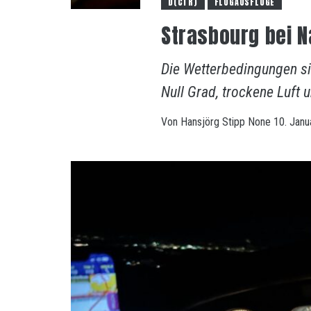
D(CTR)
FLUGAUSFLÜGE
Strasbourg bei N
Die Wetterbedingungen sin
Null Grad, trockene Luft 
Von
Hansjörg Stipp
None
10. Janu