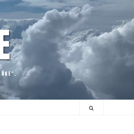
E
LÜGE".