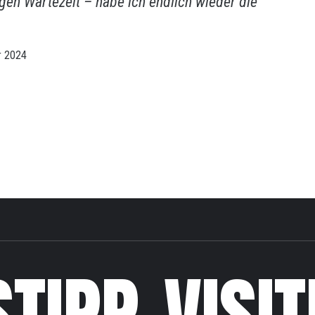
gen Wartezeit – habe ich endlich wieder die
r 2024
STIPP-VISIT