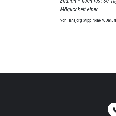
Endlich – nach fast 80 Ta
Möglichkeit einen
Von
Hansjörg Stipp
None
9. Janua