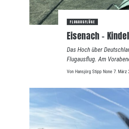
FLUGAUSFLÜGE
Eisenach – Kinde
Das Hoch über Deutschla
Flugausflug. Am Vorabend
Von
Hansjörg Stipp
None
7. März