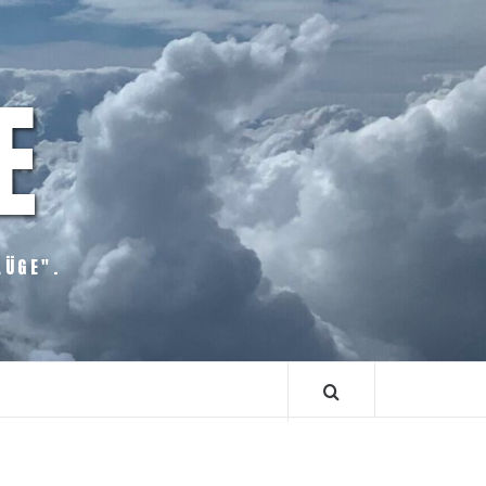
E
LÜGE".