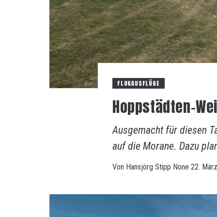
FLUGAUSFLÜGE
Hoppstädten-We
Ausgemacht für diesen Ta
auf die Morane. Dazu pla
Von
Hansjörg Stipp
None
22. Mär