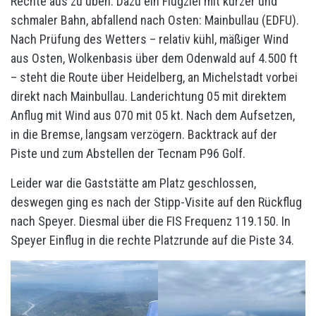
Rechte aus zu üben. Dazu ein Flugziel mit kurzer und
schmaler Bahn, abfallend nach Osten: Mainbullau (EDFU).
Nach Prüfung des Wetters – relativ kühl, mäßiger Wind
aus Osten, Wolkenbasis über dem Odenwald auf 4.500 ft
– steht die Route über Heidelberg, an Michelstadt vorbei
direkt nach Mainbullau. Landerichtung 05 mit direktem
Anflug mit Wind aus 070 mit 05 kt. Nach dem Aufsetzen,
in die Bremse, langsam verzögern. Backtrack auf der
Piste und zum Abstellen der Tecnam P96 Golf.
Leider war die Gaststätte am Platz geschlossen,
deswegen ging es nach der Stipp-Visite auf den Rückflug
nach Speyer. Diesmal über die FIS Frequenz 119.150. In
Speyer Einflug in die rechte Platzrunde auf die Piste 34.