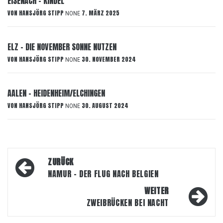
EISENACH – KINDEL
VON
HANSJÖRG STIPP
7. MÄRZ 2025
NONE
ELZ – DIE NOVEMBER SONNE NUTZEN
VON
HANSJÖRG STIPP
30. NOVEMBER 2024
NONE
AALEN – HEIDENHEIM/ELCHINGEN
VON
HANSJÖRG STIPP
30. AUGUST 2024
NONE
Beitragsnavigation
ZURÜCK
NAMUR – DER FLUG NACH BELGIEN
WEITER
ZWEIBRÜCKEN BEI NACHT