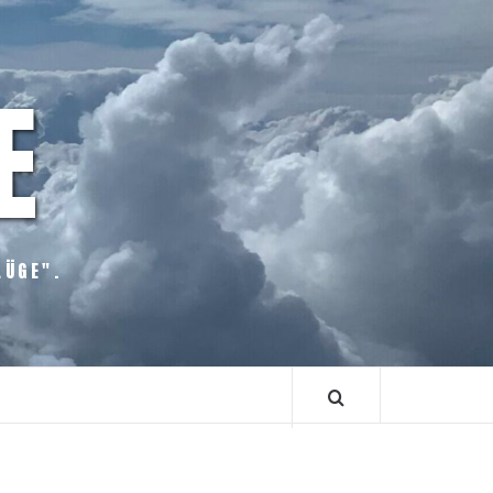
E
LÜGE".