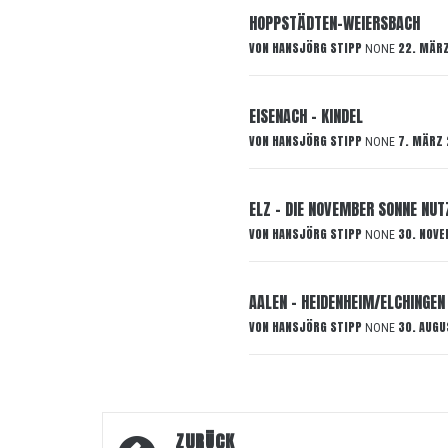
HOPPSTÄDTEN-WEIERSBACH
VON
HANSJÖRG STIPP
22. MÄR
NONE
EISENACH – KINDEL
VON
HANSJÖRG STIPP
7. MÄRZ
NONE
ELZ – DIE NOVEMBER SONNE NUT
VON
HANSJÖRG STIPP
30. NOV
NONE
AALEN – HEIDENHEIM/ELCHINGEN
VON
HANSJÖRG STIPP
30. AUG
NONE
Beitragsnavigation
ZURÜCK