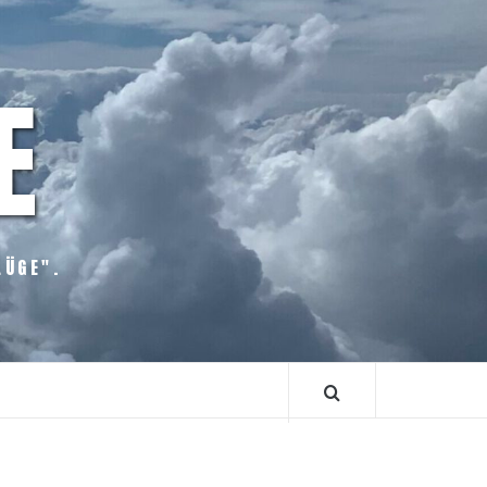
E
LÜGE".