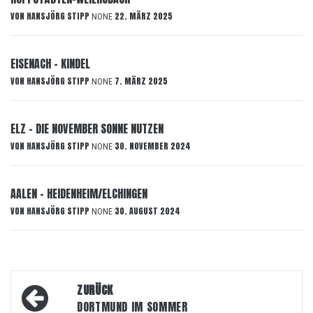
VON
HANSJÖRG STIPP
22. MÄRZ 2025
NONE
EISENACH – KINDEL
VON
HANSJÖRG STIPP
7. MÄRZ 2025
NONE
ELZ – DIE NOVEMBER SONNE NUTZEN
VON
HANSJÖRG STIPP
30. NOVEMBER 2024
NONE
AALEN – HEIDENHEIM/ELCHINGEN
VON
HANSJÖRG STIPP
30. AUGUST 2024
NONE
Beitragsnavigation
ZURÜCK
DORTMUND IM SOMMER