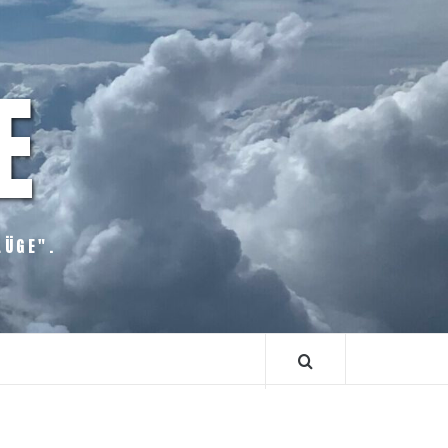
E
LÜGE".