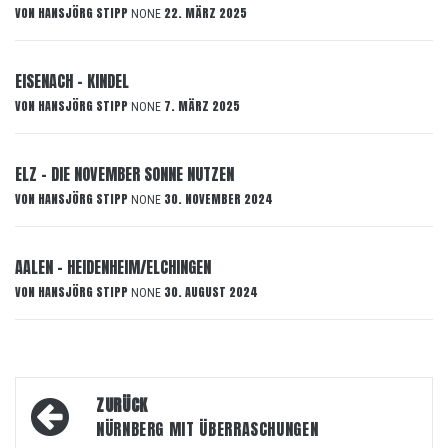
VON
HANSJÖRG STIPP
22. MÄRZ 2025
NONE
EISENACH – KINDEL
VON
HANSJÖRG STIPP
7. MÄRZ 2025
NONE
ELZ – DIE NOVEMBER SONNE NUTZEN
VON
HANSJÖRG STIPP
30. NOVEMBER 2024
NONE
AALEN – HEIDENHEIM/ELCHINGEN
VON
HANSJÖRG STIPP
30. AUGUST 2024
NONE
Beitragsnavigation
ZURÜCK
NÜRNBERG MIT ÜBERRASCHUNGEN