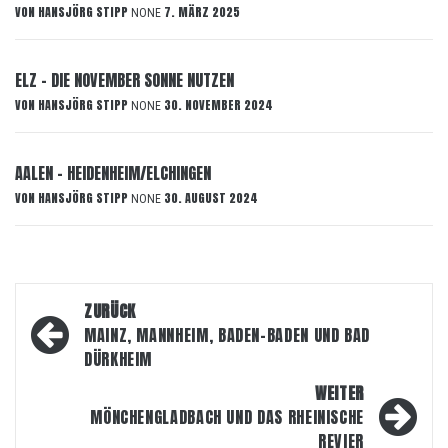
VON
HANSJÖRG STIPP
7. MÄRZ 2025
NONE
ELZ – DIE NOVEMBER SONNE NUTZEN
VON
HANSJÖRG STIPP
30. NOVEMBER 2024
NONE
AALEN – HEIDENHEIM/ELCHINGEN
VON
HANSJÖRG STIPP
30. AUGUST 2024
NONE
Beitragsnavigation
ZURÜCK
MAINZ, MANNHEIM, BADEN-BADEN UND BAD
DÜRKHEIM
WEITER
MÖNCHENGLADBACH UND DAS RHEINISCHE
REVIER