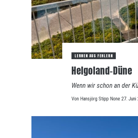
LERNEN AUS FEHLERN
Helgoland-Düne
Wenn wir schon an der Kü
Von
Hansjörg Stipp
None
27. Juni