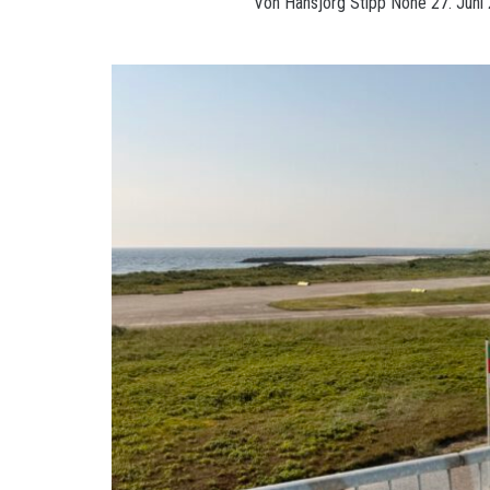
Von
Hansjörg Stipp
None
27. Juni