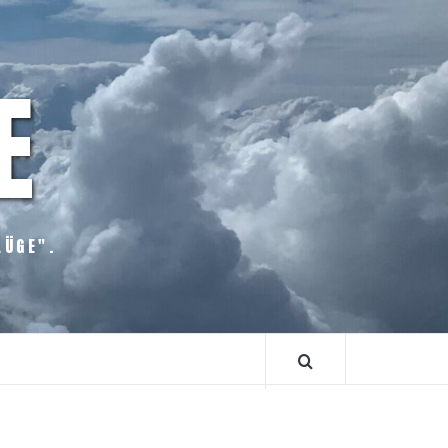
E
LÜGE".