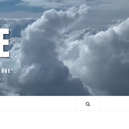
E
LÜGE".