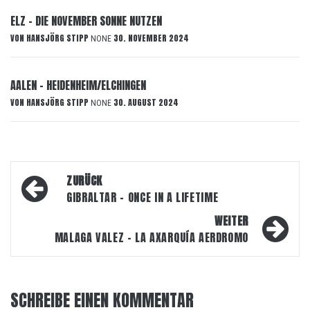
ELZ – DIE NOVEMBER SONNE NUTZEN
VON
HANSJÖRG STIPP
30. NOVEMBER 2024
NONE
AALEN – HEIDENHEIM/ELCHINGEN
VON
HANSJÖRG STIPP
30. AUGUST 2024
NONE
Beitragsnavigation
ZURÜCK
GIBRALTAR – ONCE IN A LIFETIME
WEITER
MALAGA VALEZ – LA AXARQUÍA AERDROMO
SCHREIBE EINEN KOMMENTAR