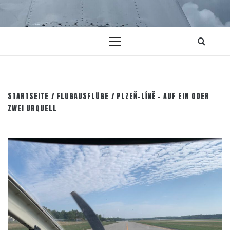
Primäres
Menü
STARTSEITE
FLUGAUSFLÜGE
PLZEŇ-LÍNĚ – AUF EIN ODER
ZWEI URQUELL