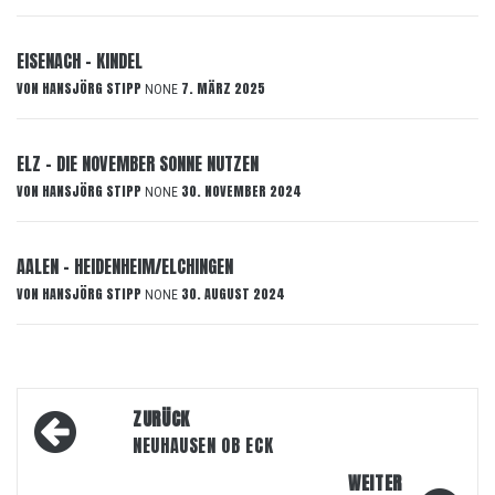
EISENACH – KINDEL
VON
HANSJÖRG STIPP
7. MÄRZ 2025
NONE
ELZ – DIE NOVEMBER SONNE NUTZEN
VON
HANSJÖRG STIPP
30. NOVEMBER 2024
NONE
AALEN – HEIDENHEIM/ELCHINGEN
VON
HANSJÖRG STIPP
30. AUGUST 2024
NONE
Beitragsnavigation
ZURÜCK
NEUHAUSEN OB ECK
WEITER