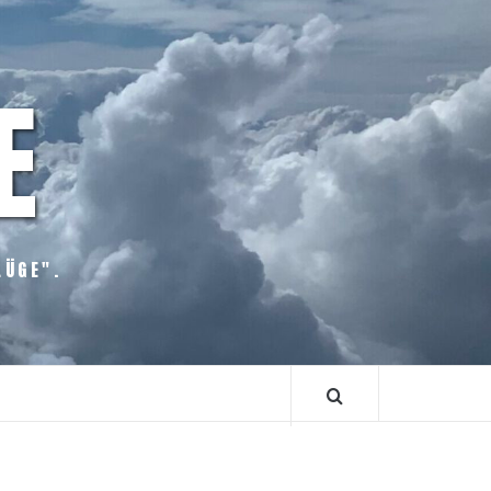
E
LÜGE".